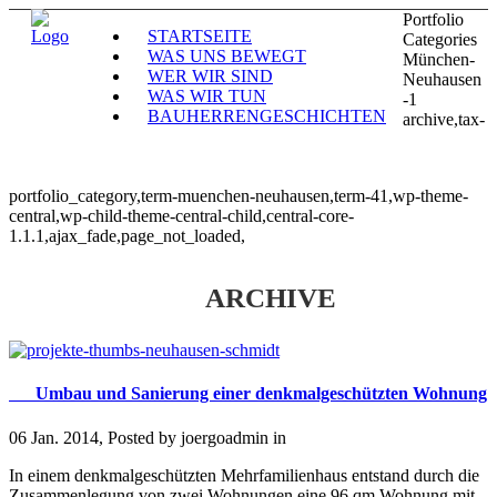
Portfolio
STARTSEITE
Categories
WAS UNS BEWEGT
München-
WER WIR SIND
Neuhausen
WAS WIR TUN
-1
BAUHERRENGESCHICHTEN
archive,tax-
portfolio_category,term-muenchen-neuhausen,term-41,wp-theme-
central,wp-child-theme-central-child,central-core-
1.1.1,ajax_fade,page_not_loaded,
ARCHIVE
Umbau und Sanierung einer denkmalgeschützten Wohnung
06 Jan. 2014, Posted by
joergoadmin
in
In einem denkmalgeschützten Mehrfamilienhaus entstand durch die
Zusammenlegung von zwei Wohnungen eine 96 qm Wohnung mit