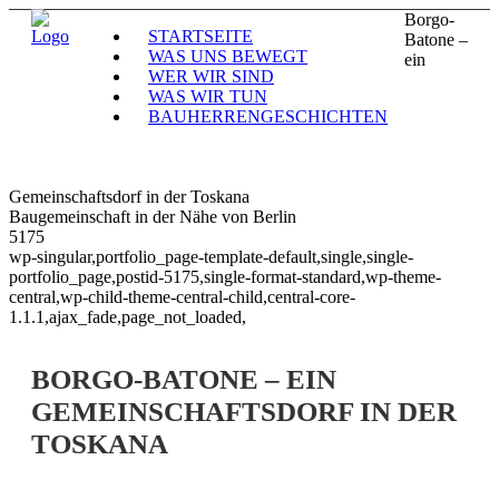
Borgo-
STARTSEITE
Batone –
WAS UNS BEWEGT
ein
WER WIR SIND
WAS WIR TUN
BAUHERRENGESCHICHTEN
Gemeinschaftsdorf in der Toskana
Baugemeinschaft in der Nähe von Berlin
5175
wp-singular,portfolio_page-template-default,single,single-
portfolio_page,postid-5175,single-format-standard,wp-theme-
central,wp-child-theme-central-child,central-core-
1.1.1,ajax_fade,page_not_loaded,
BORGO-BATONE – EIN
GEMEINSCHAFTSDORF IN DER
TOSKANA