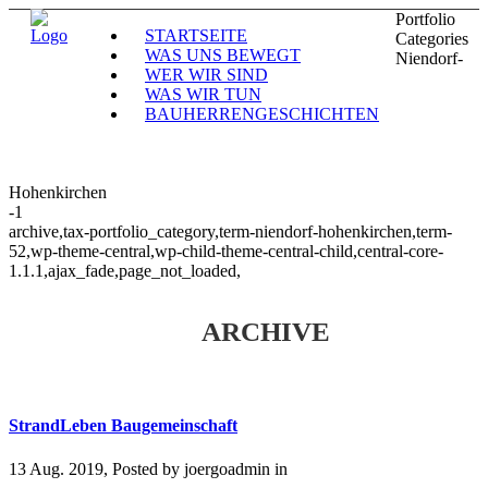
Portfolio
STARTSEITE
Categories
WAS UNS BEWEGT
Niendorf-
WER WIR SIND
WAS WIR TUN
BAUHERRENGESCHICHTEN
Hohenkirchen
-1
archive,tax-portfolio_category,term-niendorf-hohenkirchen,term-
52,wp-theme-central,wp-child-theme-central-child,central-core-
1.1.1,ajax_fade,page_not_loaded,
ARCHIVE
StrandLeben Baugemeinschaft
13 Aug. 2019, Posted by
joergoadmin
in